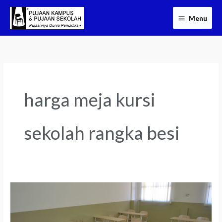
Skip
Menu
to
content
harga meja kursi
sekolah rangka besi
Distributor
Meja
Kursi