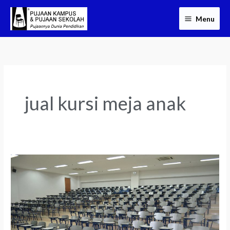
Skip
Menu
to
content
jual kursi meja anak
Jual
Meja
Kursi
Kuliah