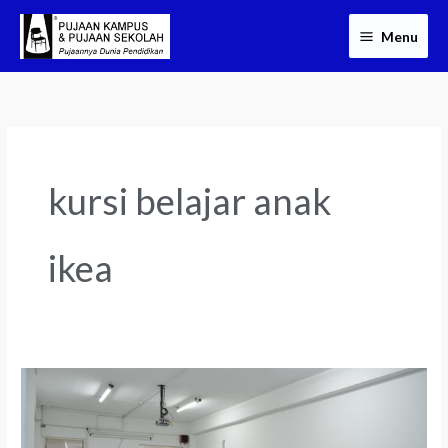
Skip
Menu
to
content
kursi belajar anak
ikea
Agen
Kursi
Kuliah