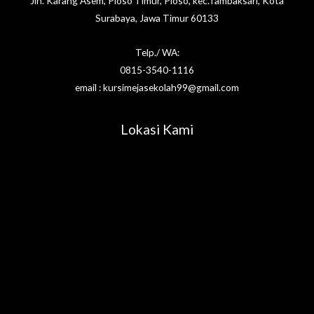
Jln. Karang Asem, Ploso Timur, Ploso, kec.Tambaksari, Kota
Surabaya, Jawa Timur 60133
Telp./ WA:
0815-3540-1116
email : kursimejasekolah99@gmail.com
Lokasi Kami