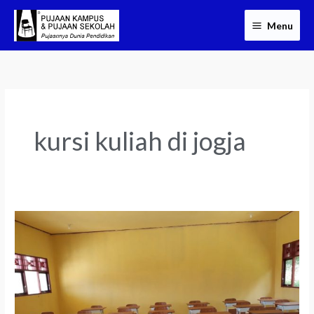
Skip
Menu
to
content
kursi kuliah di jogja
Kursi
dan
Meja
Kuliah