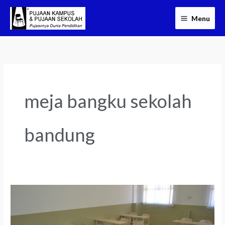
Skip
Menu
to
content
meja bangku sekolah
bandung
Distributor
Meja
Kursi