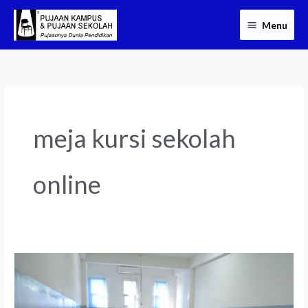
Skip
Menu
to
content
meja kursi sekolah
online
Meja
Kursi
Sekolah