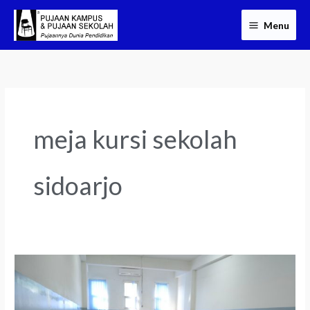
Skip
Menu
to
content
meja kursi sekolah
sidoarjo
Meja
Kursi
Sekolah