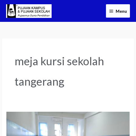
Skip
Menu
to
content
meja kursi sekolah
tangerang
Meja
Kursi
Sekolah