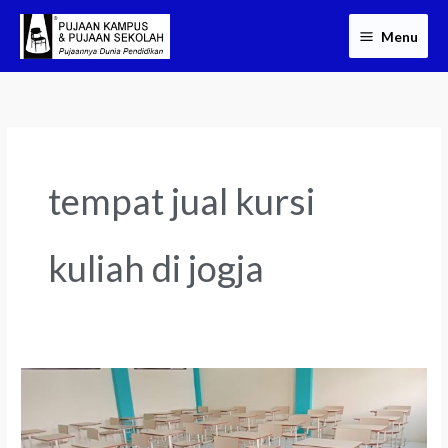
Skip
Menu
to
content
tempat jual kursi
kuliah di jogja
Pabrik
Kursi
Kuliah