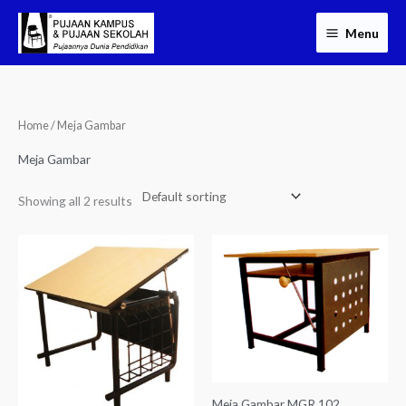
Skip
Menu
to
content
Home
/ Meja Gambar
Meja Gambar
Showing all 2 results
Meja Gambar MGR 102