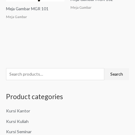
Meja Gambar
Meja Gambar MGR 101
Meja Gambar
S
Search
e
a
Product categories
r
c
Kursi Kantor
h
f
Kursi Kuliah
o
Kursi Seminar