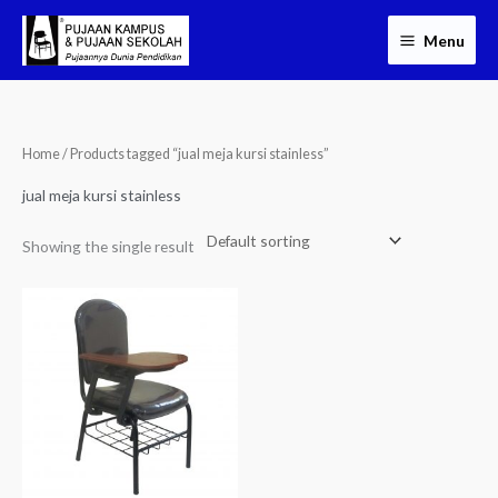
Skip
Menu
to
content
Home
/ Products tagged “jual meja kursi stainless”
jual meja kursi stainless
Showing the single result