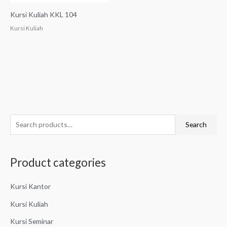
Kursi Kuliah KKL 104
Kursi Kuliah
S
Search
e
a
Product categories
r
c
Kursi Kantor
h
f
Kursi Kuliah
o
Kursi Seminar