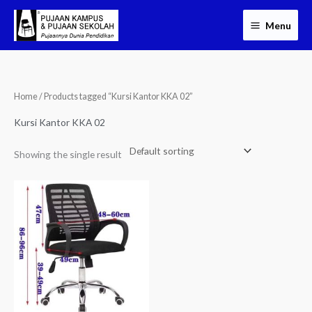
Skip
Menu
to
content
Home
/ Products tagged “Kursi Kantor KKA 02”
Kursi Kantor KKA 02
Showing the single result