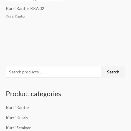
Kursi Kantor KKA 02
Kursi Kantor
S
Search
e
a
Product categories
r
c
Kursi Kantor
h
f
Kursi Kuliah
o
Kursi Seminar