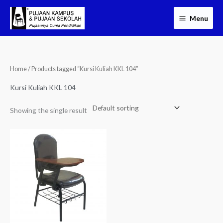
Skip
Menu
to
content
Home
/ Products tagged “Kursi Kuliah KKL 104”
Kursi Kuliah KKL 104
Showing the single result