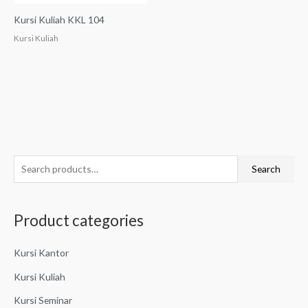
Kursi Kuliah KKL 104
Kursi Kuliah
S
Search
e
a
Product categories
r
c
Kursi Kantor
h
f
Kursi Kuliah
o
Kursi Seminar