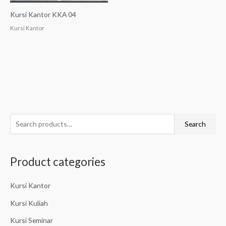
Kursi Kantor KKA 04
Kursi Kantor
S
Search
e
a
Product categories
r
c
Kursi Kantor
h
f
Kursi Kuliah
o
Kursi Seminar